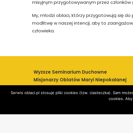
misyjnym przygotowywanym przez członków gru
My, młodzi oblaci, którzy przygotowują się do
modlitwę w naszej intencji, aby to zaangażo
człowieka.
Wyższe Seminarium Duchowne
Misjonarzy Oblatów Maryi Niepokalanej
ul. Szkolna 12
Serwis oblaci.pl stosuje pliki cookies (tzw. ciasteczka). Sam m
64 – 211 Obra
cookies. Aby
tel.: (68) 384-12-23
© 2022 Oblaci.pl Wszystkie prawa zastrzeżone. Ta s