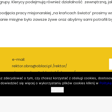
py. Klerycy podejmują również działalność zewnętrzną, jak 
 podjęcia pracy misjonarskiej „na krańcach świata” prosimy 
wanie misyjne było zawsze żywe oraz abyśmy sami potrafili 
e-mail:
rektor.obra@oblaci.pl /rektor/
ekonom.obra@oblaci.pl /ekonom/
ożesz zdecydować o tym, czy chcesz korzystać z obsługi cookies, dostos
 dowiedzieć się więcej o wykorzystaniu plików cookies kliknij w
Polityk
Zgoda
trona wykorzystuje
cookies i