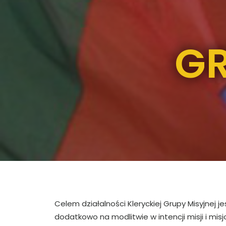
GR
Celem działalności Kleryckiej Grupy Misyjnej 
dodatkowo na modlitwie w intencji misji i mi