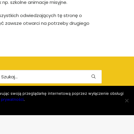
np. szkolne animacje misyjne.
wszystkich odwiedzających tę stronę o
być zawsze otwarci na potrzeby drugiego
owując swoją przeglądarkę internetową poprzez wyłączenie obsługi
ę prywatności
.