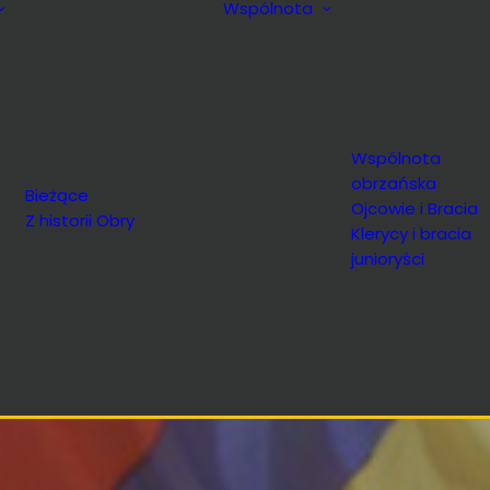
Wspólnota
Wspólnota
obrzańska
Bieżące
Ojcowie i Bracia
Z historii Obry
Klerycy i bracia
junioryści