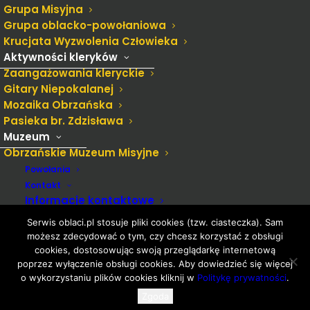
Grupa Misyjna
Grupa oblacko-powołaniowa
Krucjata Wyzwolenia Człowieka
Aktywności kleryków
Zaangażowania kleryckie
Gitary Niepokalanej
Mozaika Obrzańska
Pasieka br. Zdzisława
Muzeum
Obrzańskie Muzeum Misyjne
Powołania
Kontakt
© 2022 Oblaci.pl Wszystkie prawa zastrzeżone. Ta strona
Informacje kontaktowe
wykorzystuje
cookies i używa polityki prywatności
Misjonarze Oblaci MN
Serwis oblaci.pl stosuje pliki cookies (tzw. ciasteczka). Sam
Intencje mszalne
Administrator strony –
info@oblaci.pl
możesz zdecydować o tym, czy chcesz korzystać z obsługi
OCEiK w Gdańsku
cookies, dostosowując swoją przeglądarkę internetową
Ochrona danych osobowych
poprzez wyłączenie obsługi cookies. Aby dowiedzieć się więcej
o wykorzystaniu plików cookies kliknij w
Politykę prywatności
.
Ochrona dzieci i młodzieży
Alma Mater – Dom Rekolekcyjny
Zgoda