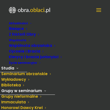
Aktualności
Bieżące
IMG_0168
Z historii Obry
Strona Główna
2018
Święcenia
IMG_0168
Wspólnota
Wspólnota obrzańska
Ojcowie i Bracia
Klerycy i bracia junioryści
Życie seminaryjne
Studia
Seminarium obrzańskie
Wykładowcy
Biblioteka
Grupy w seminarium
Grupy nieformalne
Immaculata
Honorowi Dawcy Krwi